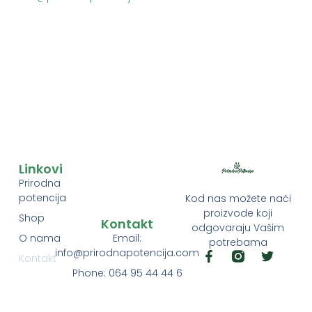
Linkovi
Prirodna
potencija
Kod nas možete naći
proizvode koji
Shop
Kontakt
odgovaraju Vašim
Email:
O nama
potrebama
info@prirodnapotencija.com
F
T
Kontakt
a
w
Phone: 064 95 44 44 6
c
i
e
t
b
t