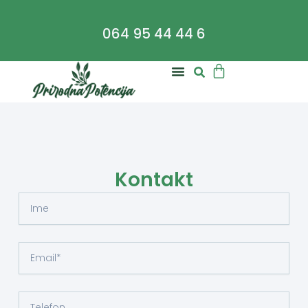
Пређи
на
064 95 44 44 6
садржај
Cart
Kontakt
Full
Name
Email
Phone